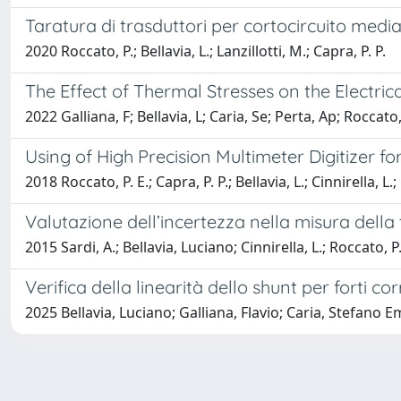
Taratura di trasduttori per cortocircuito media
2020 Roccato, P.; Bellavia, L.; Lanzillotti, M.; Capra, P. P.
The Effect of Thermal Stresses on the Electri
2022 Galliana, F; Bellavia, L; Caria, Se; Perta, Ap; Roccato
Using of High Precision Multimeter Digitizer fo
2018 Roccato, P. E.; Capra, P. P.; Bellavia, L.; Cinnirella, L.;
Valutazione dell’incertezza nella misura dell
2015 Sardi, A.; Bellavia, Luciano; Cinnirella, L.; Roccato, P.
Verifica della linearità dello shunt per forti cor
2025 Bellavia, Luciano; Galliana, Flavio; Caria, Stefano E
Powered by
IRIS
-
about IRIS
-
Utilizzo dei cookie