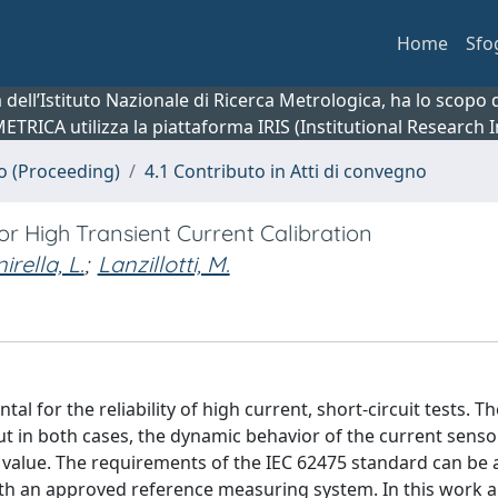
Home
Sfo
ca dell’Istituto Nazionale di Ricerca Metrologica, ha lo scop
 METRICA utilizza la piattaforma IRIS (Institutional Research
no (Proceeding)
4.1 Contributo in Atti di convegno
for High Transient Current Calibration
irella, L.
;
Lanzillotti, M.
l for the reliability of high current, short-circuit tests. Th
t in both cases, the dynamic behavior of the current senso
or value. The requirements of the IEC 62475 standard can be
with an approved reference measuring system. In this work 