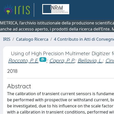
METRICA, l’archivio istituzionale della produzione scientifi
anche ad accesso aperto, i prodotti della ricerca dell’Ente.
IRIS
Catalogo Ricerca
4 Contributo in Atti di Conveg
Using of High Precision Multimeter Digitizer 
Roccato, P. E.
;
Capra, P. P.
;
Bellavia, L.
;
Cinn
2018
Abstract
The calibration of transient current sensors is fundamenta
be performed with prospective or withstand current, bu
be investigated, due to his influence on the scale fact
with a calibration in transient conditions, performed 