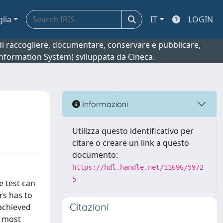
glia
IT
LOGIN
o di raccogliere, documentare, conservare e pubblicare,
 Information System) sviluppata da Cineca.
Informazioni
Utilizza questo identificativo per
citare o creare un link a questo
documento:
https://hdl.handle.net/11696/5972
5
e test can
rs has to
Citazioni
 achieved
a most