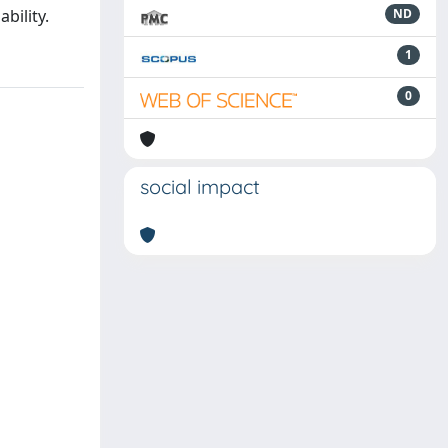
bility.
ND
1
0
social impact