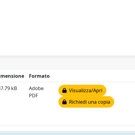
imensione
Formato
7.79 kB
Adobe
Visualizza/Apri
PDF
Richiedi una copia