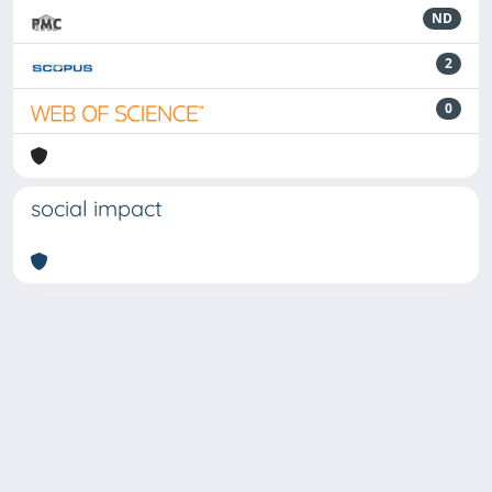
ND
2
0
social impact