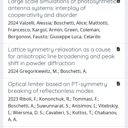
Large scale simulations of photosynthetic
antenna systems: interplay of
cooperativity and disorder
2024 Valzelli, Alessia; Boschetti, Alice; Mattiotti,
Francesco; Kargol, Armin; Green, Coleman;
Borgonovi, Fausto; Giuseppe Luca, Celardo
Lattice symmetry relaxation as a cause
for anisotropic line broadening and peak
shift in powder diffraction
2024 Gregorkiewitz, M.; Boschetti, A.
Optical limiter based on PT-symmetry
breaking of reflectionless modes
2023 Riboli, F.; Kononchuk, R.; Tommasi, F.;
Boschetti, A.; Suwunnarat, S.; Anisimov, I.; Vitebskiy,
I.; Wiersma, D. S.; Cavalieri, S.; Kottos, T.; Chabanov,
A. A.