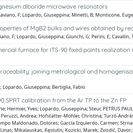
agnesium diboride microwave resonators
Laviano, F; Lopardo, Giuseppina; Minetti, B; Monticone, Eug
roperties of MgB2 bulks and wires obtained by reac
iano, F; Lopardo, Giuseppina; Giunchi, G; Perini, E; Cavallin, 
ercial furnace for ITS-90 fixed points realizatio
 traceability: joining metrological and homogeni
.; Lopardo, Giuseppina; Bertiglia, Fabio
 SPRT calibration from the Ar TP to the Zn FP
rine; Hermier, Yves; Lopardo, Giuseppina; Steur, PETRUS PAU
 Peruzzi, Andrea; Hofstätter-Mohler, Christina; Turzó-Andr
mpo Maldonado, Dolores; García Izquierdo, Carmen; Strnad, 
Linas; Mikalauskas, Kęstutis; Kozicki, Marek; Zvizdić, Davor;