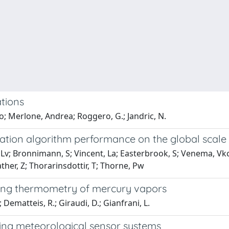
ations
io; Merlone, Andrea; Roggero, G.; Jandric, N.
tion algorithm performance on the global scale
nder, Lv; Bronnimann, S; Vincent, La; Easterbrook, S; Venema, 
ther, Z; Thorarinsdottir, T; Thorne, Pw
ing thermometry of mercury vapors
; Dematteis, R.; Giraudi, D.; Gianfrani, L.
ting meteorological sensor systems