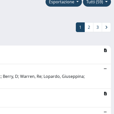
Esportazione
Tutti (59)
1
2
3
Vkc; Berry, D; Warren, Re; Lopardo, Giuseppina;