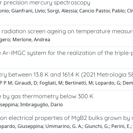
r precision mercury spectroscopy
nio; Gianfrani, Livio; Sorgi, Alessia; Cancio Pastor, Pablo; Cli
ar radiation screen ageing on temperature measu
oggero; Merlone, Andrea
r-IMGC system for the realization of the triple-
y between 13.8 K and 161.4 K (2021 Metrologia 
 P M; Giraudi, D; Fogliati, M; Bertinetti, M; Lopardo, G; Dem
e by gas thermometry below 300 K
useppina; Imbraguglio, Dario
n electrical properties of MgB2 bulks grown by re
opardo, Giuseppina; Ummarino, G. A.; Giunchi, G.; Perini, E.; B