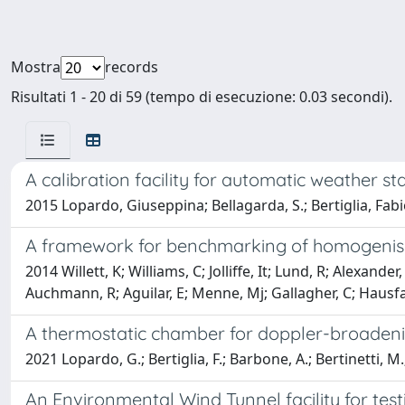
Mostra
records
Risultati 1 - 20 di 59 (tempo di esecuzione: 0.03 secondi).
A calibration facility for automatic weather st
2015 Lopardo, Giuseppina; Bellagarda, S.; Bertiglia, Fab
A framework for benchmarking of homogenisa
2014 Willett, K; Williams, C; Jolliffe, It; Lund, R; Alexa
Auchmann, R; Aguilar, E; Menne, Mj; Gallagher, C; Hausfa
A thermostatic chamber for doppler-broaden
2021 Lopardo, G.; Bertiglia, F.; Barbone, A.; Bertinetti, M.
An Environmental Wind Tunnel facility for tes