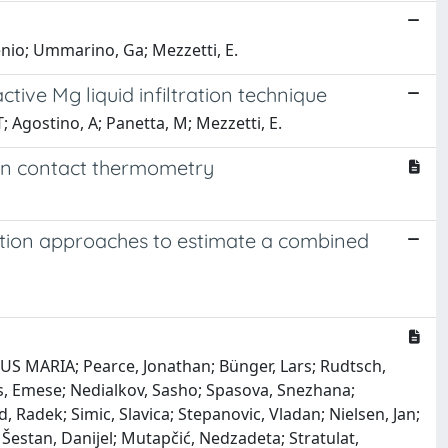
enio; Ummarino, Ga; Mezzetti, E.
tive Mg liquid infiltration technique
T; Agostino, A; Panetta, M; Mezzetti, E.
n in contact thermometry
sation approaches to estimate a combined
LUS MARIA; Pearce, Jonathan; Bünger, Lars; Rudtsch,
ás, Emese; Nedialkov, Sasho; Spasova, Snezhana;
Radek; Simic, Slavica; Stepanovic, Vladan; Nielsen, Jan;
 Šestan, Danijel; Mutapčić, Nedzadeta; Stratulat,