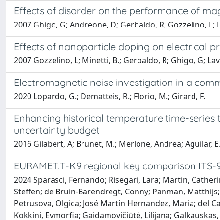
Effects of disorder on the performance of m
2007 Ghigo, G; Andreone, D; Gerbaldo, R; Gozzelino, L; 
Effects of nanoparticle doping on electrical p
2007 Gozzelino, L; Minetti, B.; Gerbaldo, R; Ghigo, G; Lav
Electromagnetic noise investigation in a comm
2020 Lopardo, G.; Dematteis, R.; Florio, M.; Girard, F.
Enhancing historical temperature time-series
uncertainty budget
2016 Gilabert, A; Brunet, M.; Merlone, Andrea; Aguilar, E
EURAMET.T-K9 regional key comparison ITS-90
2024 Sparasci, Fernando; Risegari, Lara; Martin, Cathe
Steffen; de Bruin-Barendregt, Conny; Panman, Matthijs;
Petrusova, Olgica; José Martín Hernandez, Maria; del Ca
Kokkini, Evmorfia; Gaidamovičiūtė, Lilijana; Galkauskas, 