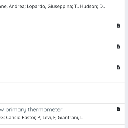
erlone, Andrea; Lopardo, Giuseppina; T., Hudson; D.,
new primary thermometer
 G; Cancio Pastor, P; Levi, F; Gianfrani, L