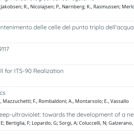
. B., Jakobsen; R., Nicolajsen; P., Nørnberg; K., Rasmussen; M
tenimento delle celle del punto triplo dell'acqua
9117
l for ITS-90 Realization
cs
, Mazzuchetti; F., Rombaldoni; A., Montarsolo; E., Vassallo
eep-ultraviolet: towards the development of a 
, E; Bertiglia, F; Lopardo, G; Sorgi, A; Coluccelli, N; Galzerano,