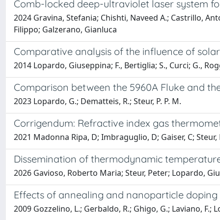
Comb-locked deep-ultraviolet laser system fo
2024 Gravina, Stefania; Chishti, Naveed A.; Castrillo, Anto
Filippo; Galzerano, Gianluca
Comparative analysis of the influence of sol
2014 Lopardo, Giuseppina; F., Bertiglia; S., Curci; G., R
Comparison between the 5960A Fluke and the A
2023 Lopardo, G.; Dematteis, R.; Steur, P. P. M.
Corrigendum: Refractive index gas thermometr
2021 Madonna Ripa, D; Imbraguglio, D; Gaiser, C; Steur, P
Dissemination of thermodynamic temperatur
2026 Gavioso, Roberto Maria; Steur, Peter; Lopardo, Gi
Effects of annealing and nanoparticle doping o
2009 Gozzelino, L.; Gerbaldo, R.; Ghigo, G.; Laviano, F.; L