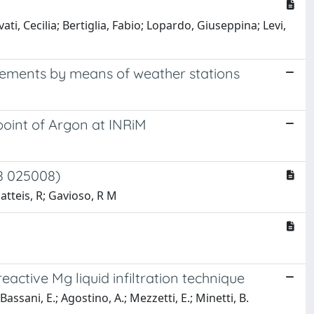
vati, Cecilia; Bertiglia, Fabio; Lopardo, Giuseppina; Levi,
rements by means of weather stations
point of Argon at INRiM
58 025008)
atteis, R; Gavioso, R M
active Mg liquid infiltration technique
assani, E.; Agostino, A.; Mezzetti, E.; Minetti, B.