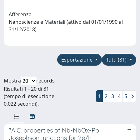
Afferenza
Nanoscienze e Materiali (attivo dal 01/01/1990 al
31/12/2018)
Esportazione
Tutti (81)
Mostra
records
Risultati 1 - 20 di 81
(tempo di esecuzione:
1
2
3
4
5
0.022 secondi).
"A.C. properties of Nb-NbOx-Pb
Josephson junctions for 2e/h