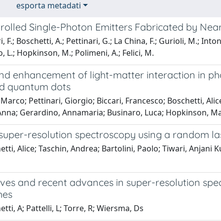
esporta metadati
rolled Single-Photon Emitters Fabricated by Near
, F.; Boschetti, A.; Pettinari, G.; La China, F.; Gurioli, M.; Into
, L.; Hopkinson, M.; Polimeni, A.; Felici, M.
 enhancement of light-matter interaction in photo
ed quantum dots
, Marco; Pettinari, Giorgio; Biccari, Francesco; Boschetti, Ali
 Anna; Gerardino, Annamaria; Businaro, Luca; Hopkinson, Mark
 super-resolution spectroscopy using a random la
tti, Alice; Taschin, Andrea; Bartolini, Paolo; Tiwari, Anjani 
ives and recent advances in super-resolution spe
hes
tti, A; Pattelli, L; Torre, R; Wiersma, Ds