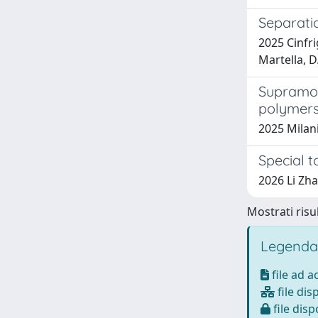
Separati
2025 Cinfrig
Martella, D
Supramol
polymer
2025 Milani,
Special 
2026 Li Zha
Mostrati risul
Legenda
file ad 
file dis
file disp