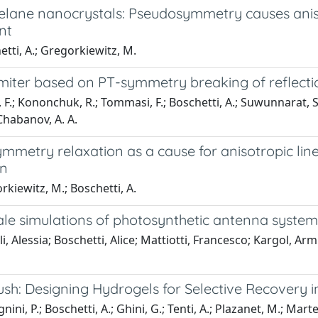
lane nanocrystals: Pseudosymmetry causes aniso
nt
tti, A.; Gregorkiewitz, M.
limiter based on PT-symmetry breaking of reflect
 F.; Kononchuk, R.; Tommasi, F.; Boschetti, A.; Suwunnarat, S.; 
 Chabanov, A. A.
ymmetry relaxation as a cause for anisotropic li
on
kiewitz, M.; Boschetti, A.
le simulations of photosynthetic antenna systems
li, Alessia; Boschetti, Alice; Mattiotti, Francesco; Kargol, 
ush: Designing Hydrogels for Selective Recovery 
nini, P.; Boschetti, A.; Ghini, G.; Tenti, A.; Plazanet, M.; Martel