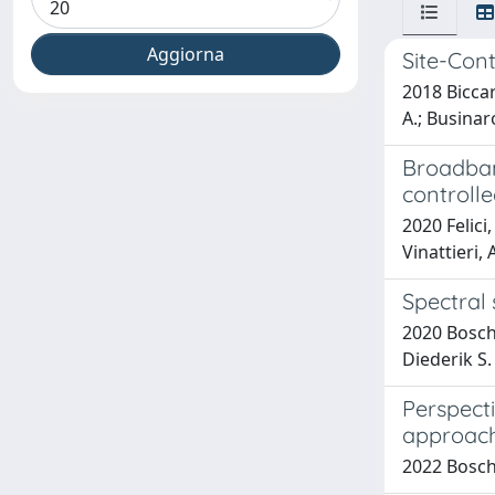
Site-Cont
2018 Biccari
A.; Businaro
Broadband
controll
2020 Felici
Vinattieri,
Spectral
2020 Bosche
Diederik S.
Perspect
approac
2022 Bosche