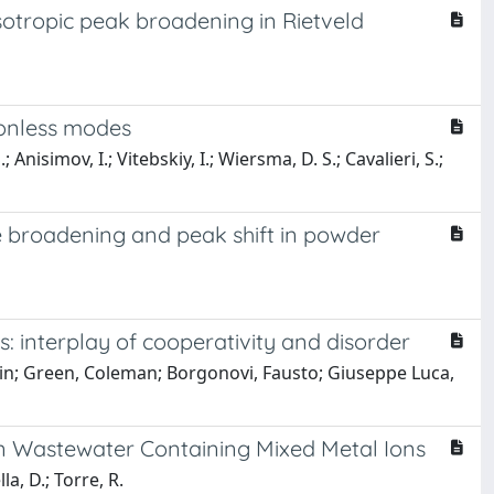
tropic peak broadening in Rietveld
ionless modes
Anisimov, I.; Vitebskiy, I.; Wiersma, D. S.; Cavalieri, S.;
ne broadening and peak shift in powder
: interplay of cooperativity and disorder
Armin; Green, Coleman; Borgonovi, Fausto; Giuseppe Luca,
in Wastewater Containing Mixed Metal Ions
la, D.; Torre, R.