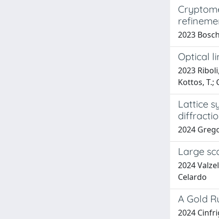
Cryptome
refineme
2023 Bosche
Optical 
2023 Riboli,
Kottos, T.;
Lattice s
diffracti
2024 Gregor
Large sca
2024 Valzel
Celardo
A Gold R
2024 Cinfrig