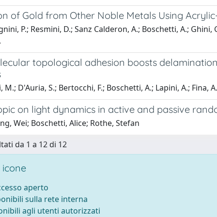
on of Gold from Other Noble Metals Using Acryli
nini, P.; Resmini, D.; Sanz Calderon, A.; Boschetti, A.; Ghini, G.;
.
ecular topological adhesion boosts delamination 
s
 M.; D'Auria, S.; Bertocchi, F.; Boschetti, A.; Lapini, A.; Fina, A.
topic on light dynamics in active and passive ra
ng, Wei; Boschetti, Alice; Rothe, Stefan
tati da 1 a 12 di 12
 icone
accesso aperto
ponibili sulla rete interna
onibili agli utenti autorizzati