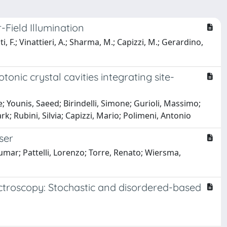
-Field Illumination
nti, F.; Vinattieri, A.; Sharma, M.; Capizzi, M.; Gerardino,
nic crystal cavities integrating site-
ce; Younis, Saeed; Birindelli, Simone; Gurioli, Massimo;
; Rubini, Silvia; Capizzi, Mario; Polimeni, Antonio
ser
Kumar; Pattelli, Lorenzo; Torre, Renato; Wiersma,
ctroscopy: Stochastic and disordered-based