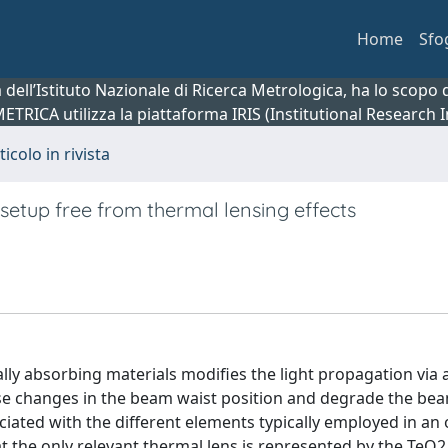
Home
Sfo
ca dell’Istituto Nazionale di Ricerca Metrologica, ha lo scop
 METRICA utilizza la piattaforma IRIS (Institutional Research
ticolo in rivista
 setup free from thermal lensing effects
ly absorbing materials modifies the light propagation via a
se changes in the beam waist position and degrade the beam
iated with the different elements typically employed in an 
 the only relevant thermal lens is represented by the TeO2 