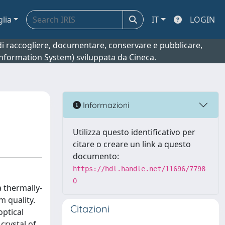
glia
IT
LOGIN
o di raccogliere, documentare, conservare e pubblicare,
 Information System) sviluppata da Cineca.
Informazioni
Utilizza questo identificativo per
citare o creare un link a questo
documento:
https://hdl.handle.net/11696/7798
0
 thermally-
 quality.
Citazioni
optical
crystal of