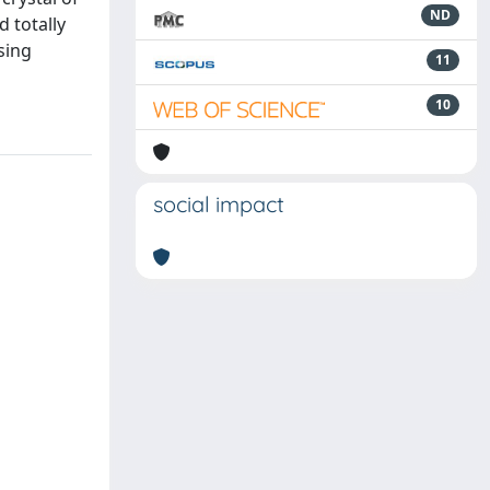
ND
 totally
sing
11
10
social impact