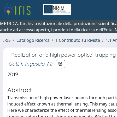
METRICA, l’archivio istituzionale della produzione scientifi
anche ad accesso aperto, i prodotti della ricerca dell’Ente.
IRIS
Catalogo Ricerca
1 Contributo su Rivista
1.1 Ar
Realization of a high power optical trapping
Goti, I
;
Inguscio, M
;
2019
Abstract
Transmission of high power laser beams through partial
induced effect known as thermal lensing. This may cau
Here we characterize the effect of thermal lensing assoc
trapping setup for cold atoms experiments. We find that