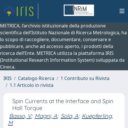
METRICA, l’archivio istituzionale della produzione
scientifica dell’Istituto Nazionale di Ricerca Metrologica, ha
lo scopo di raccogliere, documentare, conservare e
pubblicare, anche ad accesso aperto, i prodotti della
ricerca dell’Ente. METRICA utilizza la piattaforma IRIS
(Institutional Research Information System) sviluppata da
Cineca.
IRIS
Catalogo Ricerca
1 Contributo su Rivista
1.1 Articolo in rivista
Spin Currents at the Interface and Spin
Hall Torque
Basso, V
;
Magni, A
;
Sola, A
;
Kuepferling,
M