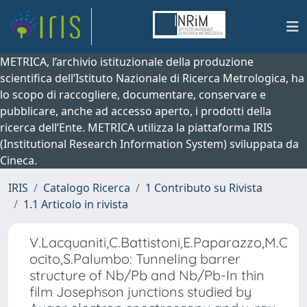
METRICA, l’archivio istituzionale della produzione
scientifica dell’Istituto Nazionale di Ricerca Metrologica, ha
lo scopo di raccogliere, documentare, conservare e
pubblicare, anche ad accesso aperto, i prodotti della
ricerca dell’Ente. METRICA utilizza la piattaforma IRIS
(Institutional Research Information System) sviluppata da
Cineca.
IRIS
Catalogo Ricerca
1 Contributo su Rivista
1.1 Articolo in rivista
V.Lacquaniti,C.Battistoni,E.Paparazzo,M.C
ocito,S.Palumbo: Tunneling barrer
structure of Nb/Pb and Nb/Pb-In thin
film Josephson junctions studied by