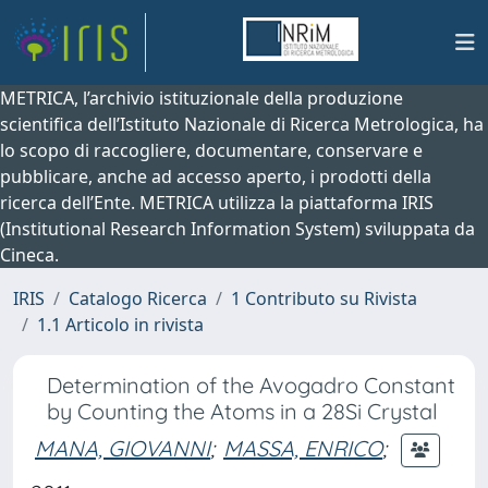
METRICA, l’archivio istituzionale della produzione
scientifica dell’Istituto Nazionale di Ricerca Metrologica, ha
lo scopo di raccogliere, documentare, conservare e
pubblicare, anche ad accesso aperto, i prodotti della
ricerca dell’Ente. METRICA utilizza la piattaforma IRIS
(Institutional Research Information System) sviluppata da
Cineca.
IRIS
Catalogo Ricerca
1 Contributo su Rivista
1.1 Articolo in rivista
Determination of the Avogadro Constant
by Counting the Atoms in a 28Si Crystal
MANA, GIOVANNI
;
MASSA, ENRICO
;