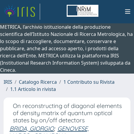
METRICA, l’archivio istituzionale della produzione
scientifica dell’Istituto Nazionale di Ricerca Metrologica, ha
lo scopo di raccogliere, documentare, conservare e
pubblicare, anche ad accesso aperto, i prodotti della
ricerca dell’Ente. METRICA utilizza la piattaforma IRIS
(Institutional Research Information System) sviluppata da
Cineca.
IRIS
Catalogo Ricerca
1 Contributo su Rivista
1.1 Articolo in rivista
On reconstructing of diagonal elements
of density matrix of quantum optical
states by on/off detectors
BRIDA, GIORGIO
;
GENOVESE,