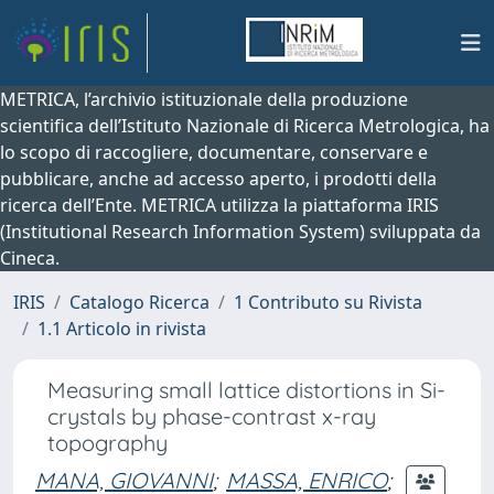
METRICA, l’archivio istituzionale della produzione
scientifica dell’Istituto Nazionale di Ricerca Metrologica, ha
lo scopo di raccogliere, documentare, conservare e
pubblicare, anche ad accesso aperto, i prodotti della
ricerca dell’Ente. METRICA utilizza la piattaforma IRIS
(Institutional Research Information System) sviluppata da
Cineca.
IRIS
Catalogo Ricerca
1 Contributo su Rivista
1.1 Articolo in rivista
Measuring small lattice distortions in Si-
crystals by phase-contrast x-ray
topography
MANA, GIOVANNI
;
MASSA, ENRICO
;