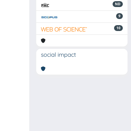
ND
9
10
social impact