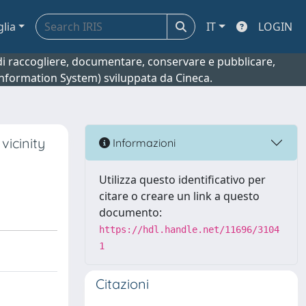
glia
IT
LOGIN
o di raccogliere, documentare, conservare e pubblicare,
 Information System) sviluppata da Cineca.
vicinity
Informazioni
Utilizza questo identificativo per
citare o creare un link a questo
documento:
https://hdl.handle.net/11696/3104
1
Citazioni