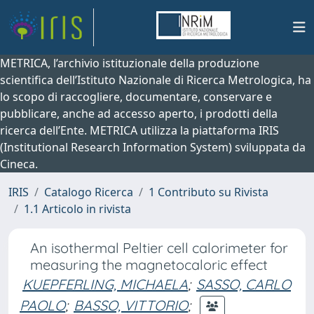
METRICA, l’archivio istituzionale della produzione
scientifica dell’Istituto Nazionale di Ricerca Metrologica, ha
lo scopo di raccogliere, documentare, conservare e
pubblicare, anche ad accesso aperto, i prodotti della
ricerca dell’Ente. METRICA utilizza la piattaforma IRIS
(Institutional Research Information System) sviluppata da
Cineca.
IRIS
Catalogo Ricerca
1 Contributo su Rivista
1.1 Articolo in rivista
An isothermal Peltier cell calorimeter for
measuring the magnetocaloric effect
KUEPFERLING, MICHAELA
;
SASSO, CARLO
PAOLO
;
BASSO, VITTORIO
;