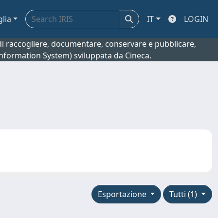
glia
IT
LOGIN
o di raccogliere, documentare, conservare e pubblicare,
 Information System) sviluppata da Cineca.
Esportazione
Tutti (1)