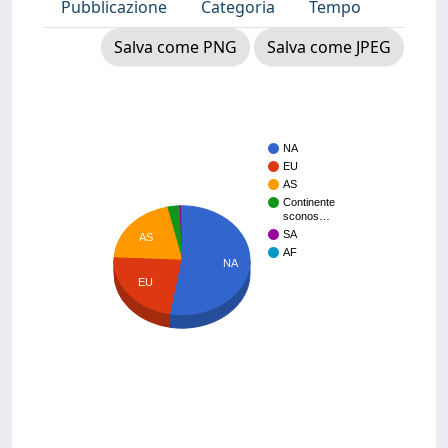
Pubblicazione
Categoria
Tempo
Salva come PNG
Salva come JPEG
NA
EU
AS
Continente
sconos…
SA
AS
AF
NA
EU