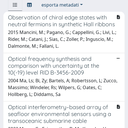
esporta metadati
Observation of chiral edge states with
neutral fermions in synthetic Hall ribbons
2015 Mancini, M.; Pagano, G.; Cappellini, G.; Livi, L.;
Rider, M.; Catani, J.; Sias, C.; Zoller, P.; Inguscio, M.;
Dalmonte, M.; Fallani, L.
Optical frequency synthesis and
comparison with uncertainty at the
10(-19) level RID B-3456-2009
2004 Ma, Ls; Bi, Zy; Bartels, A; Robertsson, L; Zucco,
Massimo; Windeler, Rs; Wilpers, G; Oates, C;
Hollberg, L; Diddams, Sa
Optical interferometry–based array of
seafloor environmental sensors using a
transoceanic submarine cable