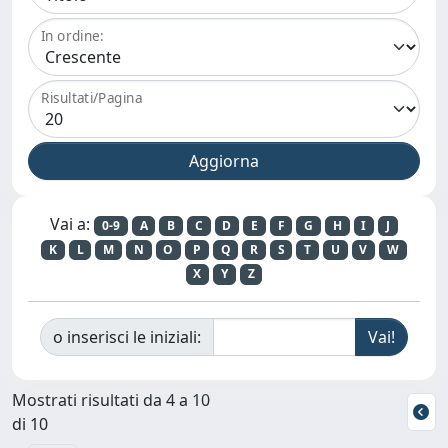
In ordine:
Risultati/Pagina
Vai a:
0-9
A
B
C
D
E
F
G
H
I
J
K
L
M
N
O
P
Q
R
S
T
U
V
W
X
Y
Z
o inserisci le iniziali:
Mostrati risultati da 4 a 10
di 10