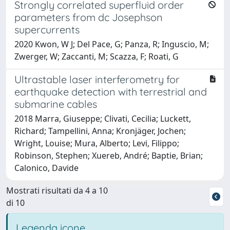
Strongly correlated superfluid order
parameters from dc Josephson
supercurrents
2020 Kwon, W J; Del Pace, G; Panza, R; Inguscio, M;
Zwerger, W; Zaccanti, M; Scazza, F; Roati, G
Ultrastable laser interferometry for
earthquake detection with terrestrial and
submarine cables
2018 Marra, Giuseppe; Clivati, Cecilia; Luckett,
Richard; Tampellini, Anna; Kronjäger, Jochen;
Wright, Louise; Mura, Alberto; Levi, Filippo;
Robinson, Stephen; Xuereb, André; Baptie, Brian;
Calonico, Davide
Mostrati risultati da 4 a 10
di 10
Legenda icone