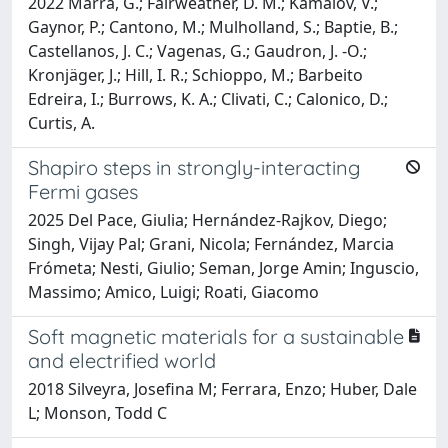
2022 Marra, G.; Fairweather, D. M.; Kamalov, V.;
Gaynor, P.; Cantono, M.; Mulholland, S.; Baptie, B.;
Castellanos, J. C.; Vagenas, G.; Gaudron, J. -O.;
Kronjäger, J.; Hill, I. R.; Schioppo, M.; Barbeito
Edreira, I.; Burrows, K. A.; Clivati, C.; Calonico, D.;
Curtis, A.
Shapiro steps in strongly-interacting
Fermi gases
2025 Del Pace, Giulia; Hernández-Rajkov, Diego;
Singh, Vijay Pal; Grani, Nicola; Fernández, Marcia
Frómeta; Nesti, Giulio; Seman, Jorge Amin; Inguscio,
Massimo; Amico, Luigi; Roati, Giacomo
Soft magnetic materials for a sustainable
and electrified world
2018 Silveyra, Josefina M; Ferrara, Enzo; Huber, Dale
L; Monson, Todd C