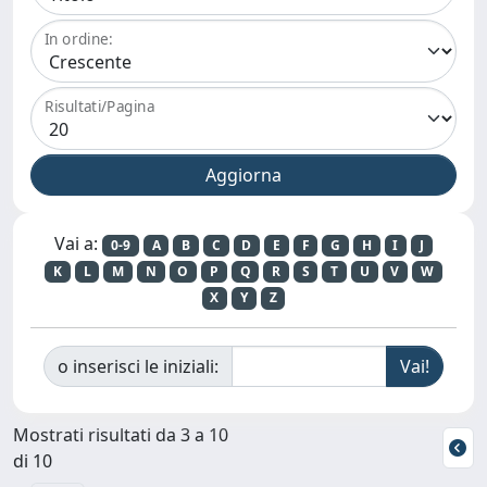
In ordine:
Risultati/Pagina
Vai a:
0-9
A
B
C
D
E
F
G
H
I
J
K
L
M
N
O
P
Q
R
S
T
U
V
W
X
Y
Z
o inserisci le iniziali:
Mostrati risultati da 3 a 10
di 10