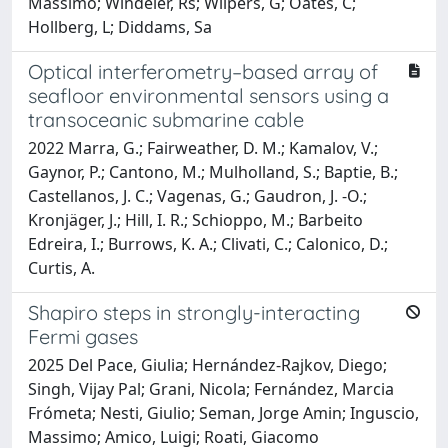
Massimo; Windeler, Rs; Wilpers, G; Oates, C;
Hollberg, L; Diddams, Sa
Optical interferometry–based array of
seafloor environmental sensors using a
transoceanic submarine cable
2022 Marra, G.; Fairweather, D. M.; Kamalov, V.;
Gaynor, P.; Cantono, M.; Mulholland, S.; Baptie, B.;
Castellanos, J. C.; Vagenas, G.; Gaudron, J. -O.;
Kronjäger, J.; Hill, I. R.; Schioppo, M.; Barbeito
Edreira, I.; Burrows, K. A.; Clivati, C.; Calonico, D.;
Curtis, A.
Shapiro steps in strongly-interacting
Fermi gases
2025 Del Pace, Giulia; Hernández-Rajkov, Diego;
Singh, Vijay Pal; Grani, Nicola; Fernández, Marcia
Frómeta; Nesti, Giulio; Seman, Jorge Amin; Inguscio,
Massimo; Amico, Luigi; Roati, Giacomo