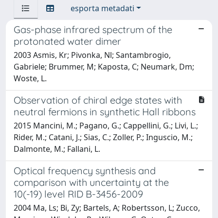
esporta metadati
Gas-phase infrared spectrum of the
protonated water dimer
2003 Asmis, Kr; Pivonka, Nl; Santambrogio,
Gabriele; Brummer, M; Kaposta, C; Neumark, Dm;
Woste, L.
Observation of chiral edge states with
neutral fermions in synthetic Hall ribbons
2015 Mancini, M.; Pagano, G.; Cappellini, G.; Livi, L.;
Rider, M.; Catani, J.; Sias, C.; Zoller, P.; Inguscio, M.;
Dalmonte, M.; Fallani, L.
Optical frequency synthesis and
comparison with uncertainty at the
10(-19) level RID B-3456-2009
2004 Ma, Ls; Bi, Zy; Bartels, A; Robertsson, L; Zucco,