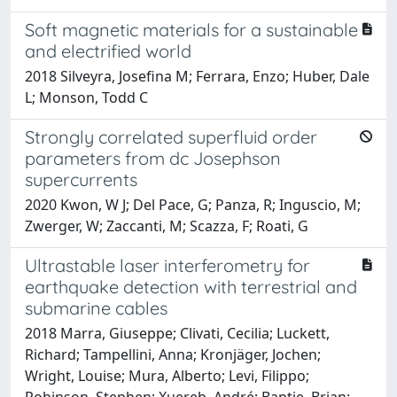
Soft magnetic materials for a sustainable
and electrified world
2018 Silveyra, Josefina M; Ferrara, Enzo; Huber, Dale
L; Monson, Todd C
Strongly correlated superfluid order
parameters from dc Josephson
supercurrents
2020 Kwon, W J; Del Pace, G; Panza, R; Inguscio, M;
Zwerger, W; Zaccanti, M; Scazza, F; Roati, G
Ultrastable laser interferometry for
earthquake detection with terrestrial and
submarine cables
2018 Marra, Giuseppe; Clivati, Cecilia; Luckett,
Richard; Tampellini, Anna; Kronjäger, Jochen;
Wright, Louise; Mura, Alberto; Levi, Filippo;
Robinson, Stephen; Xuereb, André; Baptie, Brian;