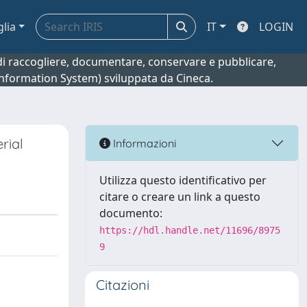
glia
IT
LOGIN
o di raccogliere, documentare, conservare e pubblicare,
 Information System) sviluppata da Cineca.
rial
Informazioni
Utilizza questo identificativo per
citare o creare un link a questo
documento:
https://hdl.handle.net/11696/8975
9
Citazioni