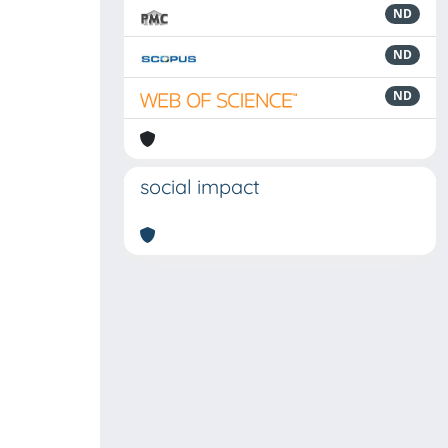
ND
ND
ND
social impact