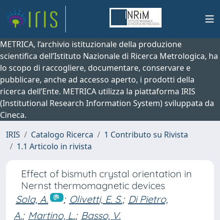
METRICA, l’archivio istituzionale della produzione
scientifica dell’Istituto Nazionale di Ricerca Metrologica, ha
lo scopo di raccogliere, documentare, conservare e
pubblicare, anche ad accesso aperto, i prodotti della
ricerca dell’Ente. METRICA utilizza la piattaforma IRIS
(Institutional Research Information System) sviluppata da
Cineca.
IRIS
Catalogo Ricerca
1 Contributo su Rivista
1.1 Articolo in rivista
Effect of bismuth crystal orientation in
Nernst thermomagnetic devices
Sola, A.
;
Olivetti, E. S.
;
Di Pietro,
A.
;
Martino, L.
;
Basso, V.