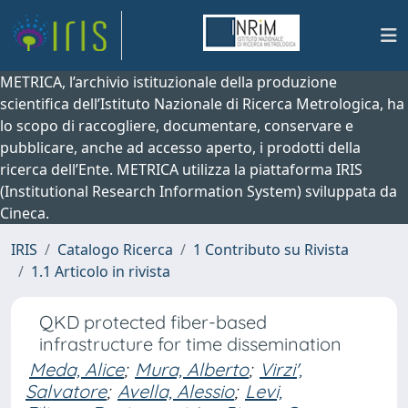
METRICA, l’archivio istituzionale della produzione
scientifica dell’Istituto Nazionale di Ricerca Metrologica, ha
lo scopo di raccogliere, documentare, conservare e
pubblicare, anche ad accesso aperto, i prodotti della
ricerca dell’Ente. METRICA utilizza la piattaforma IRIS
(Institutional Research Information System) sviluppata da
Cineca.
IRIS
Catalogo Ricerca
1 Contributo su Rivista
1.1 Articolo in rivista
QKD protected fiber-based
infrastructure for time dissemination
Meda, Alice
;
Mura, Alberto
;
Virzi',
Salvatore
;
Avella, Alessio
;
Levi,