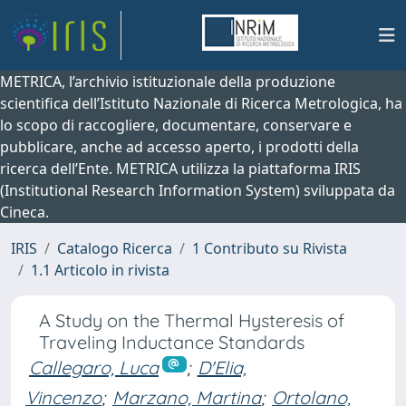
METRICA, l’archivio istituzionale della produzione
scientifica dell’Istituto Nazionale di Ricerca Metrologica, ha
lo scopo di raccogliere, documentare, conservare e
pubblicare, anche ad accesso aperto, i prodotti della
ricerca dell’Ente. METRICA utilizza la piattaforma IRIS
(Institutional Research Information System) sviluppata da
Cineca.
IRIS
Catalogo Ricerca
1 Contributo su Rivista
1.1 Articolo in rivista
A Study on the Thermal Hysteresis of
Traveling Inductance Standards
Callegaro, Luca
;
D'Elia,
Vincenzo
;
Marzano, Martina
;
Ortolano,