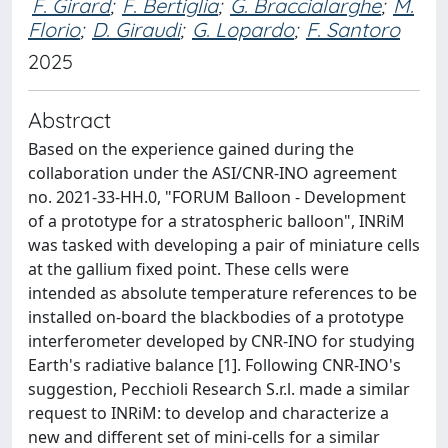
F. Girard
;
F. Bertiglia
;
G. Braccialarghe
;
M.
Florio
;
D. Giraudi
;
G. Lopardo
;
F. Santoro
2025
Abstract
Based on the experience gained during the
collaboration under the ASI/CNR-INO agreement
no. 2021-33-HH.0, "FORUM Balloon - Development
of a prototype for a stratospheric balloon", INRiM
was tasked with developing a pair of miniature cells
at the gallium fixed point. These cells were
intended as absolute temperature references to be
installed on-board the blackbodies of a prototype
interferometer developed by CNR-INO for studying
Earth's radiative balance [1]. Following CNR-INO's
suggestion, Pecchioli Research S.r.l. made a similar
request to INRiM: to develop and characterize a
new and different set of mini-cells for a similar