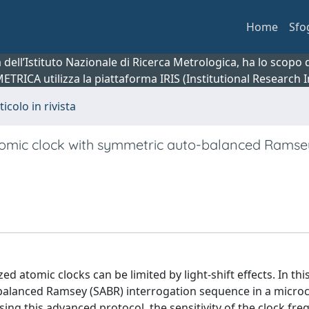
Home
Sfo
ca dell’Istituto Nazionale di Ricerca Metrologica, ha lo scop
 METRICA utilizza la piattaforma IRIS (Institutional Research
ticolo in rivista
 atomic clock with symmetric auto-balanced Ramse
d atomic clocks can be limited by light-shift effects. In this
alanced Ramsey (SABR) interrogation sequence in a microc
ng this advanced protocol, the sensitivity of the clock fre