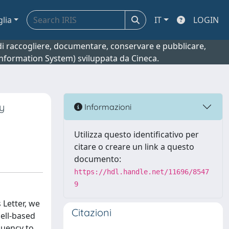
glia
IT
LOGIN
o di raccogliere, documentare, conservare e pubblicare,
 Information System) sviluppata da Cineca.
y
Informazioni
Utilizza questo identificativo per
citare o creare un link a questo
documento:
https://hdl.handle.net/11696/8547
9
 Letter, we
Citazioni
ell-based
quency to