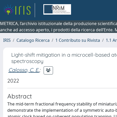
METRICA, l’archivio istituzionale della produzione scientifi
anche ad accesso aperto, i prodotti della ricerca dell’Ente.
IRIS
Catalogo Ricerca
1 Contributo su Rivista
1.1 Ar
Light-shift mitigation in a microcell-based
spectroscopy
Calosso, C. E.
;
2022
Abstract
The mid-term fractional frequency stability of miniaturize
demonstrate the implementation of a symmetric auto-b
atomic clock based on coherent population trapping. Usi