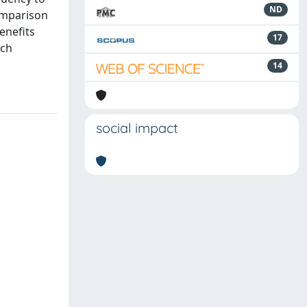
ND
comparison
enefits
17
uch
14
social impact