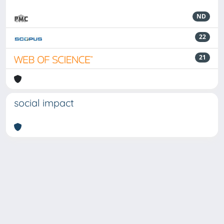
ND
22
21
social impact