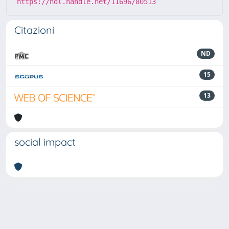
https://hdl.handle.net/11696/80513
Citazioni
ND
15
13
social impact