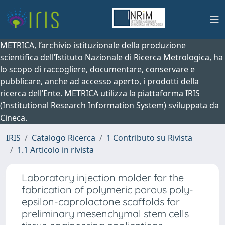
METRICA, l’archivio istituzionale della produzione
scientifica dell’Istituto Nazionale di Ricerca Metrologica, ha
lo scopo di raccogliere, documentare, conservare e
pubblicare, anche ad accesso aperto, i prodotti della
ricerca dell’Ente. METRICA utilizza la piattaforma IRIS
(Institutional Research Information System) sviluppata da
Cineca.
IRIS
Catalogo Ricerca
1 Contributo su Rivista
1.1 Articolo in rivista
Laboratory injection molder for the
fabrication of polymeric porous poly-
epsilon-caprolactone scaffolds for
preliminary mesenchymal stem cells