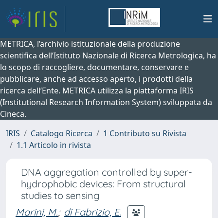
METRICA, l’archivio istituzionale della produzione
scientifica dell’Istituto Nazionale di Ricerca Metrologica, ha
lo scopo di raccogliere, documentare, conservare e
pubblicare, anche ad accesso aperto, i prodotti della
ricerca dell’Ente. METRICA utilizza la piattaforma IRIS
(Institutional Research Information System) sviluppata da
Cineca.
IRIS
Catalogo Ricerca
1 Contributo su Rivista
1.1 Articolo in rivista
DNA aggregation controlled by super-
hydrophobic devices: From structural
studies to sensing
Marini, M.
;
di Fabrizio, E.