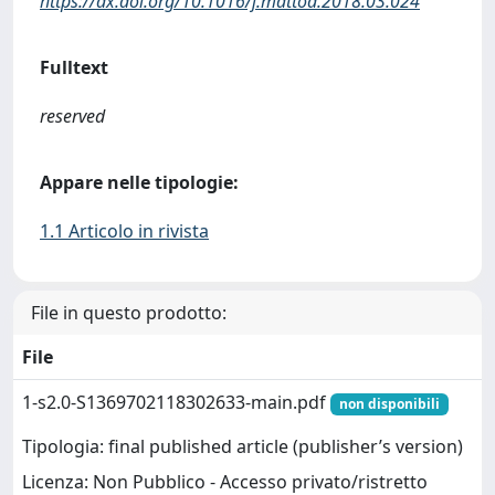
https://dx.doi.org/10.1016/j.mattod.2018.03.024
Fulltext
reserved
Appare nelle tipologie:
1.1 Articolo in rivista
File in questo prodotto:
File
1-s2.0-S1369702118302633-main.pdf
non disponibili
Tipologia: final published article (publisher’s version)
Licenza: Non Pubblico - Accesso privato/ristretto