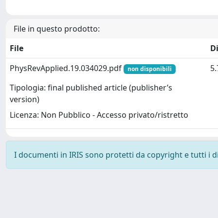
File in questo prodotto:
File
D
PhysRevApplied.19.034029.pdf
5
non disponibili
Tipologia: final published article (publisher’s
version)
Licenza: Non Pubblico - Accesso privato/ristretto
I documenti in IRIS sono protetti da copyright e tutti i di
Powered by
IRIS
-
about IRIS
-
Utilizzo dei cookie