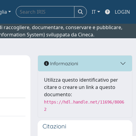
glia
IT
LOGIN
o di raccogliere, documentare, conservare e pubblicare,
 Information System) sviluppata da Cineca.
Informazioni
Utilizza questo identificativo per
citare o creare un link a questo
documento:
https://hdl.handle.net/11696/8006
2
Citazioni