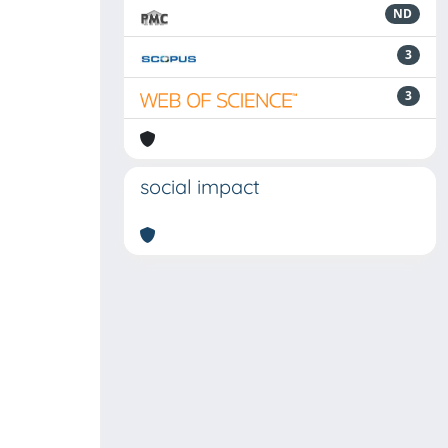
ND
3
3
social impact