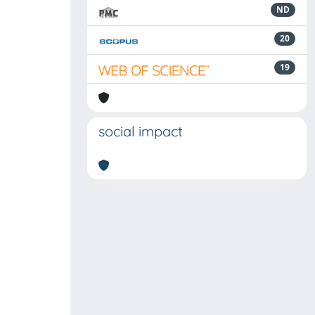
ND
20
19
social impact