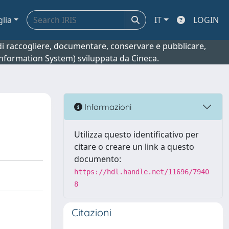
glia
IT
LOGIN
o di raccogliere, documentare, conservare e pubblicare,
 Information System) sviluppata da Cineca.
Informazioni
Utilizza questo identificativo per
citare o creare un link a questo
documento:
https://hdl.handle.net/11696/7940
8
Citazioni