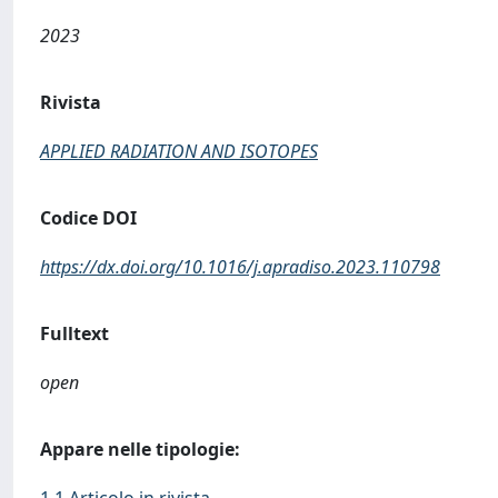
2023
Rivista
APPLIED RADIATION AND ISOTOPES
Codice DOI
https://dx.doi.org/10.1016/j.apradiso.2023.110798
Fulltext
open
Appare nelle tipologie: