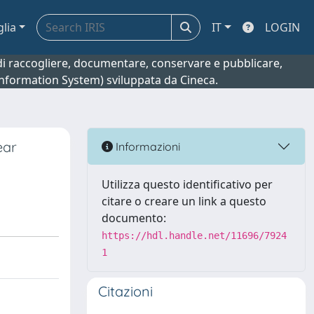
glia
IT
LOGIN
o di raccogliere, documentare, conservare e pubblicare,
 Information System) sviluppata da Cineca.
ear
Informazioni
Utilizza questo identificativo per
citare o creare un link a questo
documento:
https://hdl.handle.net/11696/7924
1
Citazioni