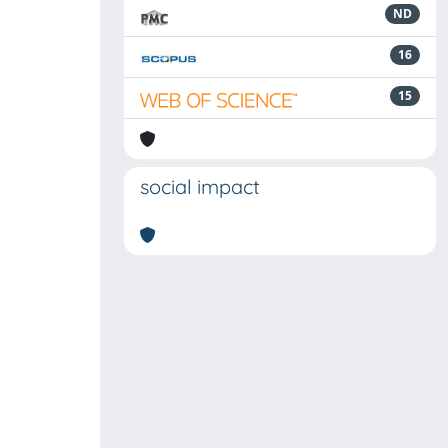
ND
16
15
social impact