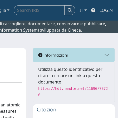
glia
IT
LOGIN
o di raccogliere, documentare, conservare e pubblicare,
 Information System) sviluppata da Cineca.
Informazioni
Utilizza questo identificativo per
citare o creare un link a questo
documento:
https://hdl.handle.net/11696/7872
6
e an atomic
Citazioni
measures
ed with