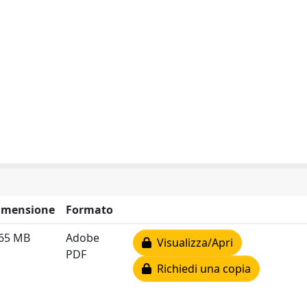
imensione
Formato
.65 MB
Adobe
Visualizza/Apri
PDF
Richiedi una copia