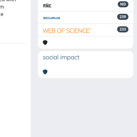
ND
um
ze
239
233
social impact