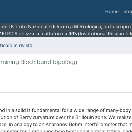
Home
Sfo
ca dell’Istituto Nazionale di Ricerca Metrologica, ha lo scop
 METRICA utilizza la piattaforma IRIS (Institutional Research
ticolo in rivista
rmining Bloch band topology
and in a solid is fundamental for a wide range of many-body
tion of Berry curvature over the Brillouin zone. We realiz
ace, in analogy to an Aharonov-Bohm interferometer that 
erometer for a graphene-type hexagonal optical lattice load