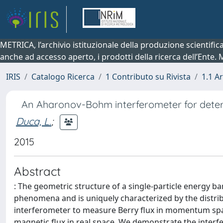
METRICA, l’archivio istituzionale della produzione scientifi
anche ad accesso aperto, i prodotti della ricerca dell’Ente.
IRIS
Catalogo Ricerca
1 Contributo su Rivista
1.1 Ar
An Aharonov-Bohm interferometer for dete
Duca, L.
;
2015
Abstract
: The geometric structure of a single-particle energy b
phenomena and is uniquely characterized by the distribu
interferometer to measure Berry flux in momentum sp
magnetic flux in real space. We demonstrate the interf