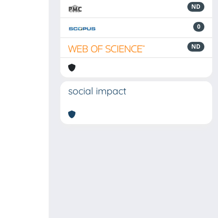
ND
0
ND
social impact