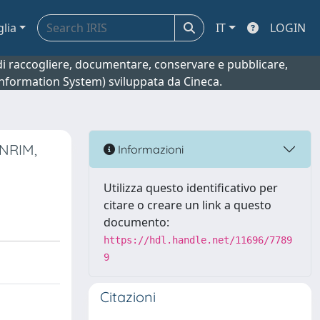
glia
IT
LOGIN
o di raccogliere, documentare, conservare e pubblicare,
 Information System) sviluppata da Cineca.
INRIM,
Informazioni
Utilizza questo identificativo per
citare o creare un link a questo
documento:
https://hdl.handle.net/11696/7789
9
Citazioni