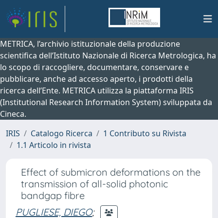
METRICA, l’archivio istituzionale della produzione
scientifica dell’Istituto Nazionale di Ricerca Metrologica, ha
lo scopo di raccogliere, documentare, conservare e
pubblicare, anche ad accesso aperto, i prodotti della
ricerca dell’Ente. METRICA utilizza la piattaforma IRIS
(Institutional Research Information System) sviluppata da
Cineca.
IRIS
Catalogo Ricerca
1 Contributo su Rivista
1.1 Articolo in rivista
Effect of submicron deformations on the
transmission of all-solid photonic
bandgap fibre
PUGLIESE, DIEGO
;