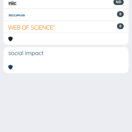
ND
0
0
social impact