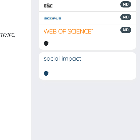
ND
ND
ND
TF/IFC)
social impact