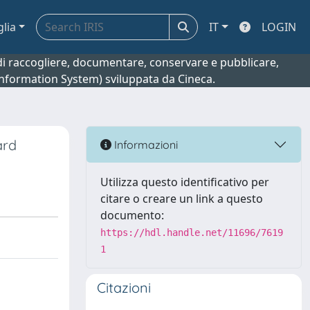
glia
IT
LOGIN
o di raccogliere, documentare, conservare e pubblicare,
 Information System) sviluppata da Cineca.
ard
Informazioni
Utilizza questo identificativo per
citare o creare un link a questo
documento:
https://hdl.handle.net/11696/7619
1
Citazioni