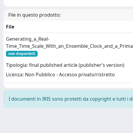
File in questo prodotto:
File
Generating_a_Real-
Time_Time_Scale_With_an_Ensemble_Clock_and_a_Prima
non disponibili
Tipologia: final published article (publisher’s version)
Licenza: Non Pubblico - Accesso privato/ristretto
I documenti in IRIS sono protetti da copyright e tutti i di
Powered by
IRIS
-
about IRIS
-
Utilizzo dei cookie