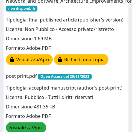
Network_and_Software_Architecture_Improvements_for_a
non disponibili
Tipologia: final published article (publisher’s version)
Licenza: Non Pubblico - Accesso privato/ristretto
Dimensione 1.69 MB
Formato Adobe PDF
Visualizza/Apri
Richiedi una copia
post print.pdf
Open Access dal 20/11/2023
Tipologia: accepted manuscript (author’s post-print)
Licenza: Pubblico - Tutti i diritti riservati
Dimensione 481.35 kB
Formato Adobe PDF
Visualizza/Apri