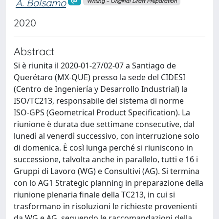
A. Balsamo
Writing – Original Draft Preparation
2020
Abstract
Si è riunita il 2020‑01‑27/02‑07 a Santiago de
Querétaro (MX‑QUE) presso la sede del CIDESI
(Centro de Ingeniería y Desarrollo Industrial) la
ISO/TC213, responsabile del sistema di norme
ISO‑GPS (Geometrical Product Specification). La
riunione è durata due settimane consecutive, dal
lunedì al venerdì successivo, con interruzione solo
di domenica. È così lunga perché si riuniscono in
successione, talvolta anche in parallelo, tutti e 16 i
Gruppi di Lavoro (WG) e Consultivi (AG). Si termina
con lo AG1 Strategic planning in preparazione della
riunione plenaria finale della TC213, in cui si
trasformano in risoluzioni le richieste provenienti
da WG e AG, seguendo le raccomandazioni della