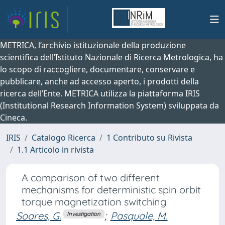
METRICA, l’archivio istituzionale della produzione
scientifica dell’Istituto Nazionale di Ricerca Metrologica, ha
lo scopo di raccogliere, documentare, conservare e
pubblicare, anche ad accesso aperto, i prodotti della
ricerca dell’Ente. METRICA utilizza la piattaforma IRIS
(Institutional Research Information System) sviluppata da
Cineca.
IRIS
Catalogo Ricerca
1 Contributo su Rivista
1.1 Articolo in rivista
A comparison of two different
mechanisms for deterministic spin orbit
torque magnetization switching
Soares, G.
;
Pasquale, M.
Investigation