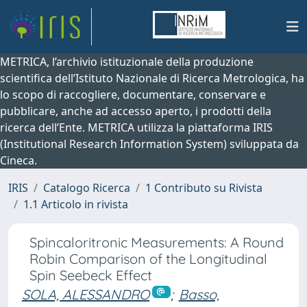
METRICA, l’archivio istituzionale della produzione
scientifica dell’Istituto Nazionale di Ricerca Metrologica, ha
lo scopo di raccogliere, documentare, conservare e
pubblicare, anche ad accesso aperto, i prodotti della
ricerca dell’Ente. METRICA utilizza la piattaforma IRIS
(Institutional Research Information System) sviluppata da
Cineca.
IRIS
Catalogo Ricerca
1 Contributo su Rivista
1.1 Articolo in rivista
Spincaloritronic Measurements: A Round
Robin Comparison of the Longitudinal
Spin Seebeck Effect
SOLA, ALESSANDRO
;
Basso,