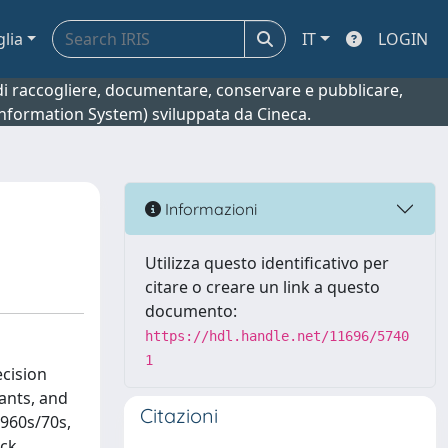
glia
IT
LOGIN
o di raccogliere, documentare, conservare e pubblicare,
 Information System) sviluppata da Cineca.
Informazioni
Utilizza questo identificativo per
citare o creare un link a questo
documento:
https://hdl.handle.net/11696/5740
1
ecision
ants, and
Citazioni
1960s/70s,
ock