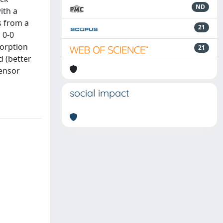
ND
ith a
s from a
21
 0-0
sorption
21
d (better
tensor
social impact