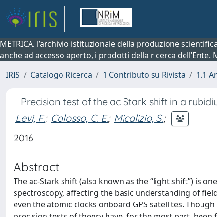
METRICA, l’archivio istituzionale della produzione scientifi
anche ad accesso aperto, i prodotti della ricerca dell’Ente.
IRIS
Catalogo Ricerca
1 Contributo su Rivista
1.1 Ar
Precision test of the ac Stark shift in a rubi
Levi, F.
;
Calosso, C. E.
;
Micalizio, S.
;
2016
Abstract
The ac-Stark shift (also known as the “light shift”) is o
spectroscopy, affecting the basic understanding of fi
even the atomic clocks onboard GPS satellites. Though t
precision tests of theory have, for the most part, been