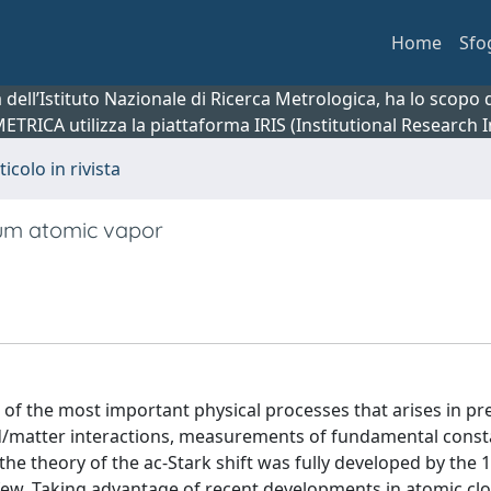
Home
Sfo
ca dell’Istituto Nazionale di Ricerca Metrologica, ha lo scop
 METRICA utilizza la piattaforma IRIS (Institutional Research
ticolo in rivista
dium atomic vapor
ne of the most important physical processes that arises in pr
eld/matter interactions, measurements of fundamental const
he theory of the ac-Stark shift was fully developed by the 
 few. Taking advantage of recent developments in atomic cl