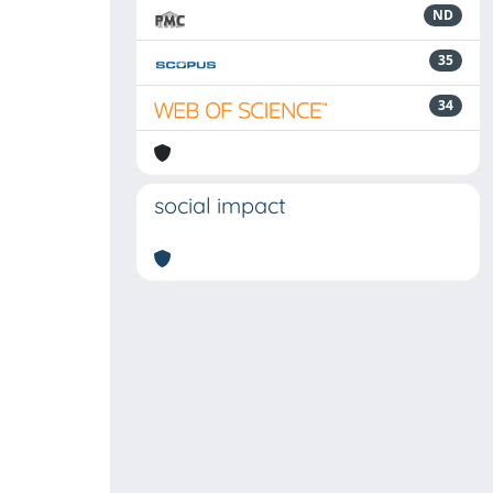
ND
35
34
social impact