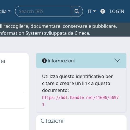
glia
IT
LOGIN
o di raccogliere, documentare, conservare e pubblicare,
 Information System) sviluppata da Cineca.
ier
Informazioni
Utilizza questo identificativo per
citare o creare un link a questo
documento:
https://hdl.handle.net/11696/5697
1
Citazioni