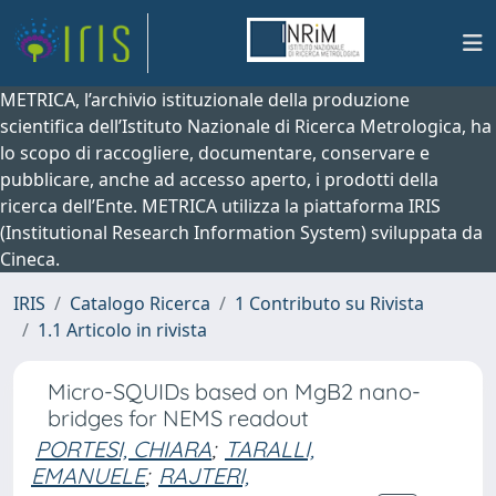
METRICA, l’archivio istituzionale della produzione
scientifica dell’Istituto Nazionale di Ricerca Metrologica, ha
lo scopo di raccogliere, documentare, conservare e
pubblicare, anche ad accesso aperto, i prodotti della
ricerca dell’Ente. METRICA utilizza la piattaforma IRIS
(Institutional Research Information System) sviluppata da
Cineca.
IRIS
Catalogo Ricerca
1 Contributo su Rivista
1.1 Articolo in rivista
Micro-SQUIDs based on MgB2 nano-
bridges for NEMS readout
PORTESI, CHIARA
;
TARALLI,
EMANUELE
;
RAJTERI,