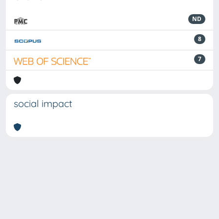
ND
8
7
social impact