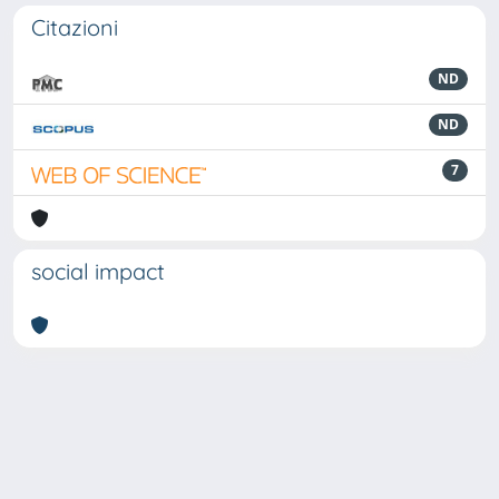
Citazioni
ND
ND
7
social impact