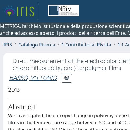
METRICA, l’archivio istituzionale della produzione scientifi
anche ad accesso aperto, i prodotti della ricerca dell’Ente.
IRIS
Catalogo Ricerca
1 Contributo su Rivista
1.1 Ar
Direct measurement of the electrocaloric effe
chlorotrifluoroethylene) terpolymer films
BASSO, VITTORIO
;
2013
Abstract
We investigated the entropy change in poly(vinylidene f
films in the temperature range between -5°C and 60°C by 
the electric field E = 50 MVm -1 the isothermal entropy c