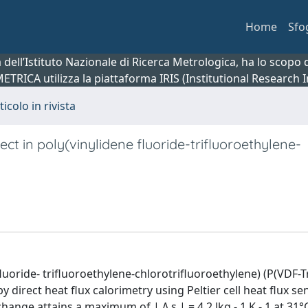
Home
Sfo
ca dell’Istituto Nazionale di Ricerca Metrologica, ha lo scop
 METRICA utilizza la piattaforma IRIS (Institutional Research
ticolo in rivista
ct in poly(vinylidene fluoride-trifluoroethylene-
luoride- trifluoroethylene-chlorotrifluoroethylene) (P(VDF-T
direct heat flux calorimetry using Peltier cell heat flux se
hange attains a maximum of | Δ s | = 4.2 Jkg - 1 K - 1 at 31°