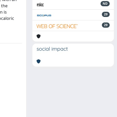
ND
 the
n is
29
ocaloric
29
social impact