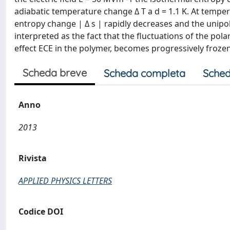
adiabatic temperature change Δ T a d = 1.1 K. At tempe
entropy change | Δ s | rapidly decreases and the unipo
interpreted as the fact that the fluctuations of the pol
effect ECE in the polymer, becomes progressively frozen
Scheda breve
Scheda completa
Sched
Anno
2013
Rivista
APPLIED PHYSICS LETTERS
Codice DOI