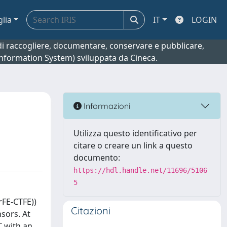
glia
IT
LOGIN
o di raccogliere, documentare, conservare e pubblicare,
 Information System) sviluppata da Cineca.
Informazioni
Utilizza questo identificativo per
citare o creare un link a questo
documento:
https://hdl.handle.net/11696/5106
5
rFE-CTFE))
Citazioni
nsors. At
C with an