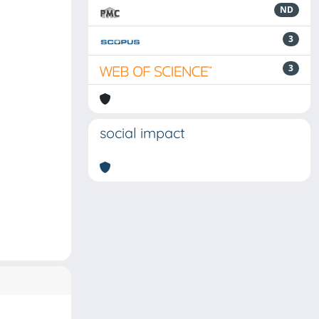
ND
3
3
social impact