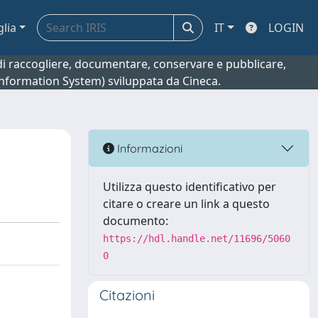
glia
IT
LOGIN
o di raccogliere, documentare, conservare e pubblicare,
 Information System) sviluppata da Cineca.
Informazioni
Utilizza questo identificativo per
citare o creare un link a questo
documento:
https://hdl.handle.net/11696/5060
0
Citazioni