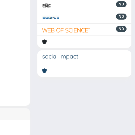
ND
ND
ND
social impact