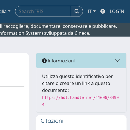
glia
IT
LOGIN
o di raccogliere, documentare, conservare e pubblicare,
 Information System) sviluppata da Cineca.
Informazioni
Utilizza questo identificativo per
citare o creare un link a questo
documento:
https://hdl.handle.net/11696/3499
4
Citazioni