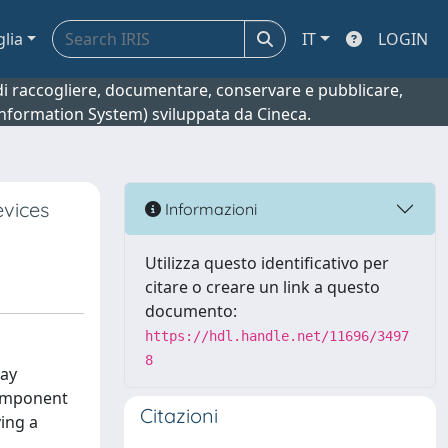
glia
IT
LOGIN
o di raccogliere, documentare, conservare e pubblicare,
 Information System) sviluppata da Cineca.
evices
Informazioni
Utilizza questo identificativo per
citare o creare un link a questo
documento:
https://hdl.handle.net/11696/3497
8
ray
component
Citazioni
ving a