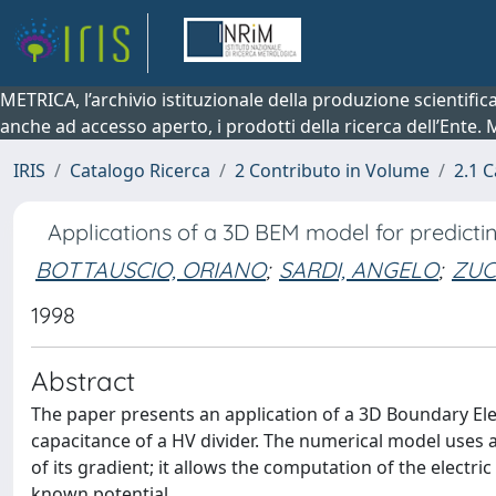
METRICA, l’archivio istituzionale della produzione scientifi
anche ad accesso aperto, i prodotti della ricerca dell’Ente.
IRIS
Catalogo Ricerca
2 Contributo in Volume
2.1 C
Applications of a 3D BEM model for predicti
BOTTAUSCIO, ORIANO
;
SARDI, ANGELO
;
ZUC
1998
Abstract
The paper presents an application of a 3D Boundary El
capacitance of a HV divider. The numerical model uses
of its gradient; it allows the computation of the electri
known potential.