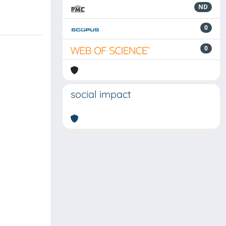
ND
0
0
social impact