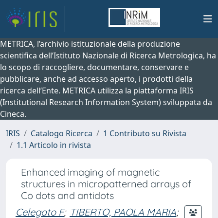
METRICA, l’archivio istituzionale della produzione
scientifica dell’Istituto Nazionale di Ricerca Metrologica, ha
lo scopo di raccogliere, documentare, conservare e
pubblicare, anche ad accesso aperto, i prodotti della
ricerca dell’Ente. METRICA utilizza la piattaforma IRIS
(Institutional Research Information System) sviluppata da
Cineca.
IRIS
Catalogo Ricerca
1 Contributo su Rivista
1.1 Articolo in rivista
Enhanced imaging of magnetic
structures in micropatterned arrays of
Co dots and antidots
Celegato F
;
TIBERTO, PAOLA MARIA
;