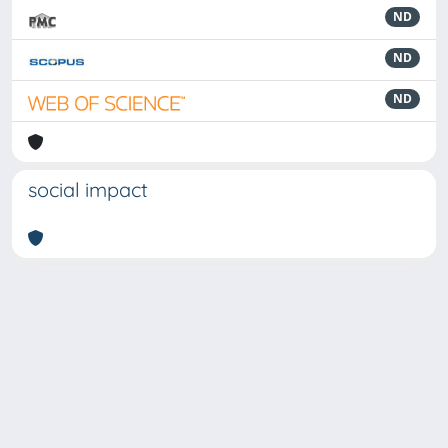
ND
ND
ND
social impact