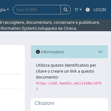
glia
IT
LOGIN
o di raccogliere, documentare, conservare e pubblicare,
 Information System) sviluppata da Cineca.
Informazioni
Utilizza questo identificativo per
citare o creare un link a questo
documento:
https://hdl.handle.net/11696/3475
7
Citazioni