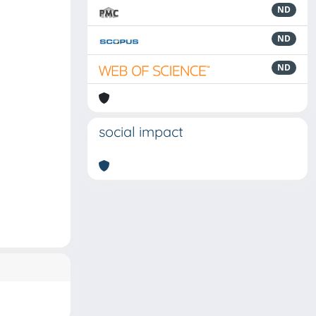
ND
ND
ND
social impact